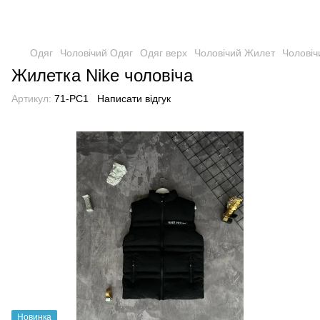
Одяг
Чоловічий Одяг
Одяг верх
Чоловічий Жилет
Чоловіч
Жилетка Nike чоловіча
Артикул:
71-PC1
Написати відгук
Новинка