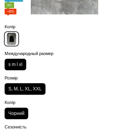
Хіт
−6%
Колір
Международный размер
s m l xl
Розмір
S, M, L, XL, XXL
Колір
Чорний
Сезонність