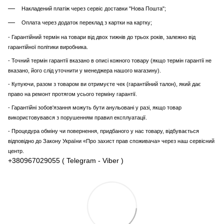
Накладений платіж через сервіс доставки "Нова Пошта";
Оплата через додаток переклад з картки на картку;
- Гарантійний термін на товари від двох тижнів до трьох років, залежно від
гарантійної політики виробника.
- Точний термін гарантії вказано в описі кожного товару (якщо термін гарантії не
вказано, його слід уточнити у менеджера нашого магазину).
- Купуючи, разом з товаром ви отримуєте чек (гарантійний талон), який дає
право на ремонт протягом усього терміну гарантії.
- Гарантійні зобов'язання можуть бути анульовані у разі, якщо товар
використовувався з порушенням правил експлуатації.
- Процедура обміну чи повернення, придбаного у нас товару, відбувається
відповідно до Закону України «Про захист прав споживача» через наш сервісний
центр.
+380967029055 ( Telegram - Viber )