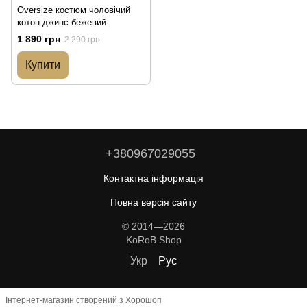
Oversize костюм чоловічий
котон-джинс бежевий
1 890 грн
2 290 грн
Купити
+380967029055
Контактна інформація
Повна версія сайту
© 2014—2026
KoRoB Shop
Укр
Рус
Інтернет-магазин створений з Хорошоп