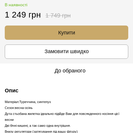
В наявності
1 249 грн
1 749 грн
Купити
Замовити швидко
До обраного
Опис
Матеріал:Туреччина, синтепух
Сезон:весна-осінь
Дута стьобана жилетка ідеально підійде Вам для повсякденного носіння цієї
весни
Дві бічні кишені, а так само одна внутрішня.
Внизу регулятори (затягування під вашу фігуру)