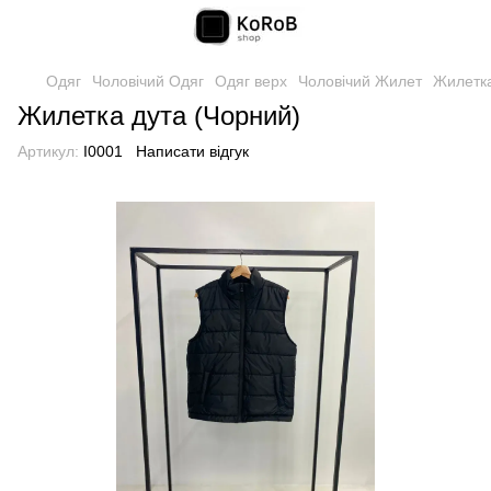
Одяг
Чоловічий Одяг
Одяг верх
Чоловічий Жилет
Жилетка
Жилетка дута (Чорний)
Артикул:
I0001
Написати відгук