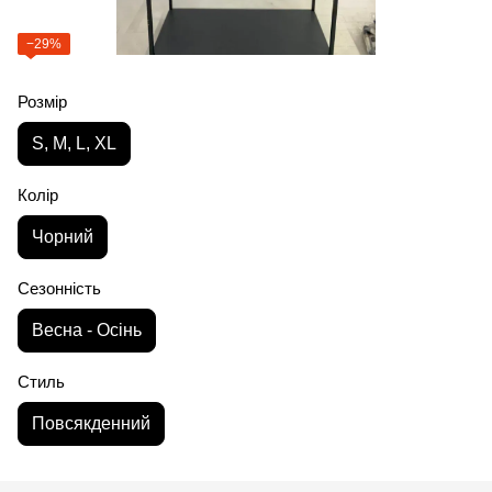
−29%
Розмір
S, M, L, XL
Колір
Чорний
Сезонність
Весна - Осінь
Стиль
Повсякденний