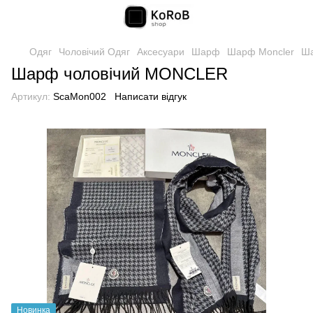
Одяг
Чоловічий Одяг
Аксесуари
Шарф
Шарф Moncler
Ша
Шарф чоловічий MONCLER
Артикул:
ScaMon002
Написати відгук
Новинка