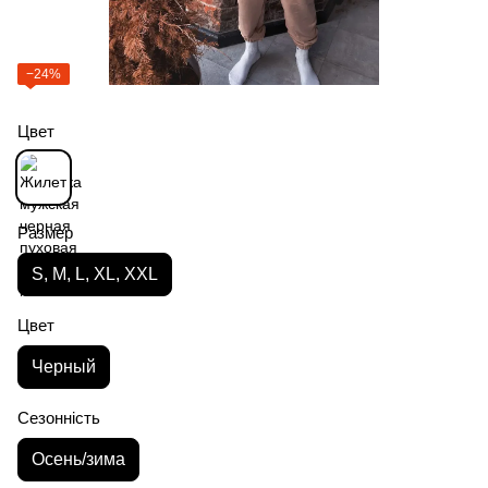
−24%
Цвет
Размер
S, M, L, XL, XXL
Цвет
Черный
Сезонність
Осень/зима