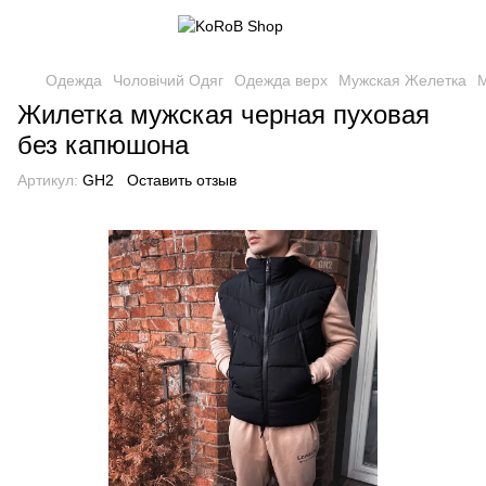
Одежда
Чоловічий Одяг
Одежда верх
Мужская Желетка
М
Жилетка мужская черная пуховая
без капюшона
Артикул:
GH2
Оставить отзыв