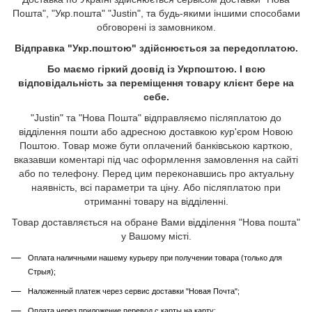
Пошта", "Укр.пошта" "Justin", та будь-якими іншими способами
обговорені із замовником.
Відправка "Укр.поштою" здійснюється за передоплатою.
Бо маємо гіркий досвід із Укрпоштою. І всю
відповідальність за переміщення товару клієнт бере на
себе.
"Justin" та "Нова Пошта" відправляємо післяплатою до
відділення пошти або адресною доставкою кур'єром Новою
Поштою. Товар може бути оплачений банківською карткою,
вказавши коментарі під час оформлення замовлення на сайті
або по телефону. Перед цим переконавшись про актуальну
наявність, всі параметри та ціну. Або післяплатою при
отриманні товару на відділенні.
Товар доставляється на обране Вами відділення "Нова пошта"
у Вашому місті.
Оплата наличными нашему курьеру при получении товара (только для
Стрыя);
Наложенный платеж через сервис доставки "Новая Почта";
Оплата через приложение перевод с карты на карту;