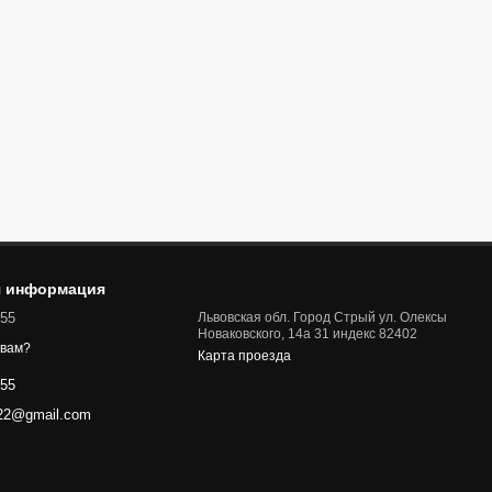
я информация
055
Львовская обл. Город Стрый ул. Олексы
Новаковского, 14а 31 индекс 82402
 вам?
Карта проезда
055
22@gmail.com