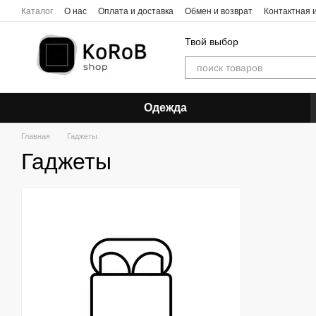
Перейти к основному контенту
Каталог
О нас
Оплата и доставка
Обмен и возврат
Контактная
Твой выбор
Одежда
Главная
Гаджеты
Гаджеты