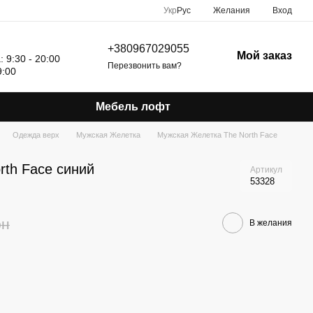
Укр
Рус
Желания
Вход
+380967029055
Мой заказ
 9:30 - 20:00
Перезвонить вам?
9:00
Мебель лофт
Одежда верх
Мужская Желетка
Мужская Желетка The North Face
rth Face синий
Артикул
53328
рн
В желания