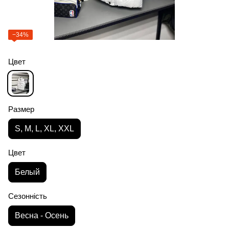
−34%
Цвет
Размер
S, M, L, XL, XXL
Цвет
Белый
Сезонність
Весна - Осень