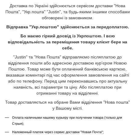
Доставка по Україні здійснюється сервісом доставки "Нова
Пошта", "Укр.пошта" "Justin", та будь-якими іншими способами
обговорені із замовником.
Відправка "Укр.поштою" здійснюється за передоплатою.
Бо маємо гіркий досвід із Укрпоштою. І всю
відповідальність за переміщення товару клієнт бере на
себе.
"Justin" та "Нова Пошта" відправляємо післяплатою до
відділення пошти або адресною доставкою кур'єром Новою
Поштою. Товар може бути оплачений банківською карткою,
вказавши коментарі під час оформлення замовлення на сайті
або по телефону. Перед цим переконавшись про актуальну
наявність, всі параметри та ціну. Або післяплатою при
отриманні товару на відділенні.
Товар доставляється на обране Вами відділення "Нова пошта"
у Вашому місті.
Оплата наличными нашему курьеру при получении товара (только для
Стрыя);
Наложенный платеж через сервис доставки "Новая Почта";