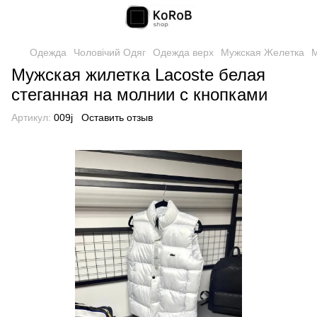
Одежда
Чоловічий Одяг
Одежда верх
Мужская Желетка
М
Мужская жилетка Lacoste белая
стеганная на молнии с кнопками
Артикул:
009j
Оставить отзыв