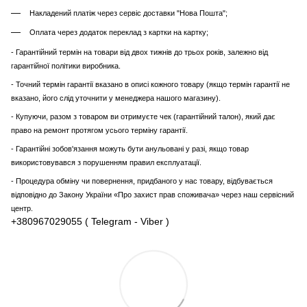
Накладений платіж через сервіс доставки "Нова Пошта";
Оплата через додаток переклад з картки на картку;
- Гарантійний термін на товари від двох тижнів до трьох років, залежно від
гарантійної політики виробника.
- Точний термін гарантії вказано в описі кожного товару (якщо термін гарантії не
вказано, його слід уточнити у менеджера нашого магазину).
- Купуючи, разом з товаром ви отримуєте чек (гарантійний талон), який дає
право на ремонт протягом усього терміну гарантії.
- Гарантійні зобов'язання можуть бути анульовані у разі, якщо товар
використовувався з порушенням правил експлуатації.
- Процедура обміну чи повернення, придбаного у нас товару, відбувається
відповідно до Закону України «Про захист прав споживача» через наш сервісний
центр.
+380967029055 ( Telegram - Viber )