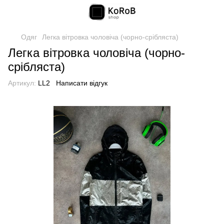
Одяг
Легка вітровка чоловіча (чорно-срібляста)
Легка вітровка чоловіча (чорно-
срібляста)
Артикул:
LL2
Написати відгук