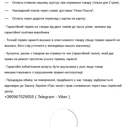
Оплата готівкою нашому кур'єру при отриманні товару (тільки для Стрия);
Накладений платіж через сервіс доставки "Нова Пошта";
Оплата через додаток переклад з картки на картку;
- Гарантійний термін на товари від двох тижнів до трьох років, залежно від
гарантійної політики виробника.
- Точний термін гарантії вказано в описі кожного товару (якщо термін гарантії не
вказано, його слід уточнити у менеджера нашого магазину).
- Купуючи, разом з товаром ви отримуєте чек (гарантійний талон), який дає
право на ремонт протягом усього терміну гарантії.
- Гарантійні зобов'язання можуть бути анульовані у разі, якщо товар
використовувався з порушенням правил експлуатації.
- Процедура обміну чи повернення, придбаного у нас товару, відбувається
відповідно до Закону України «Про захист прав споживача» через наш сервісний
центр.
+380967029055 ( Telegram - Viber )