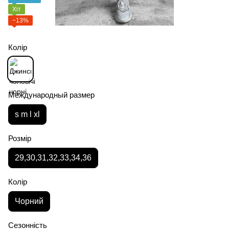
Хіт
−13%
Колір
Международный размер
s m l xl
Розмір
29,30,31,32,33,34,36
Колір
Чорний
Сезонність