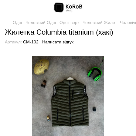
Одяг
Чоловічий Одяг
Одяг верх
Чоловічий Жилет
Чоловіч
Жилетка Сolumbia titanium (хакі)
Артикул:
CM-102
Написати відгук