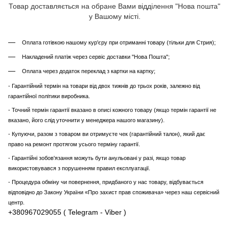
Товар доставляється на обране Вами відділення "Нова пошта"
у Вашому місті.
Оплата готівкою нашому кур'єру при отриманні товару (тільки для Стрия);
Накладений платіж через сервіс доставки "Нова Пошта";
Оплата через додаток переклад з картки на картку;
- Гарантійний термін на товари від двох тижнів до трьох років, залежно від
гарантійної політики виробника.
- Точний термін гарантії вказано в описі кожного товару (якщо термін гарантії не
вказано, його слід уточнити у менеджера нашого магазину).
- Купуючи, разом з товаром ви отримуєте чек (гарантійний талон), який дає
право на ремонт протягом усього терміну гарантії.
- Гарантійні зобов'язання можуть бути анульовані у разі, якщо товар
використовувався з порушенням правил експлуатації.
- Процедура обміну чи повернення, придбаного у нас товару, відбувається
відповідно до Закону України «Про захист прав споживача» через наш сервісний
центр.
+380967029055 ( Telegram - Viber )