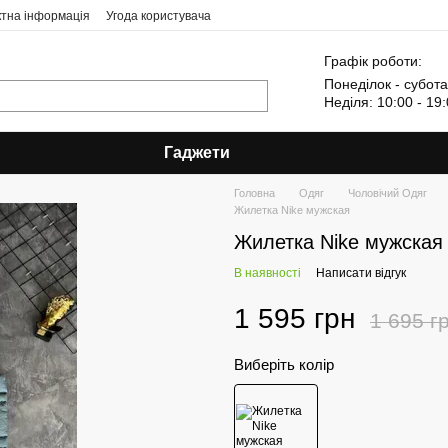
ктна інформація
Угода користувача
Графік роботи:
Понеділок - субота
Неділя: 10:00 - 19
Гаджети
Головна
Одяг
Чоловічий Одяг
Жилетка Nike мужская
Жилетка Nike мужская
В наявності
Написати відгук
1 595 грн
1 695 г
Виберіть колір