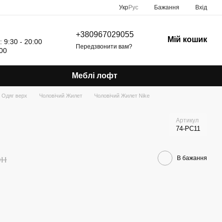
Укр
Рус
Бажання
Вхід
+380967029055
Мій кошик
: 9:30 - 20:00
Передзвонити вам?
:00
Меблі лофт
Одяг верх
Чоловічий Жилет
Чоловічий Жилет Nike
Артикул
74-PC11
рн
В бажання