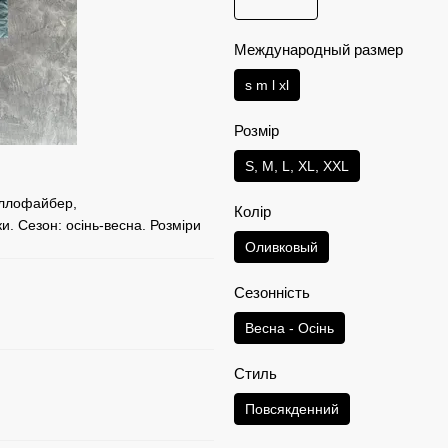
Международный размер
s m l xl
Розмір
S, M, L, XL, XXL
оллофайбер,
Колір
и. Сезон: осінь-весна. Розміри
Оливковый
Сезонність
Весна - Осінь
Стиль
Повсякденний