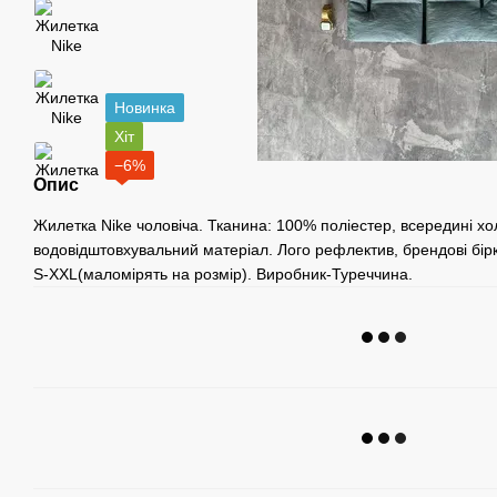
Новинка
Хіт
−6%
Опис
Жилетка Nike чоловіча. Тканина: 100% поліестер, всередині х
водовідштовхувальний матеріал. Лого рефлектив, брендові бірк
S-XXL(маломірять на розмір). Виробник-Туреччина.