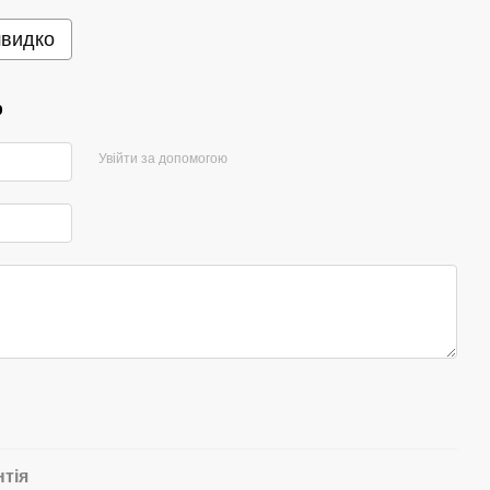
швидко
р
Увійти за допомогою
нтія