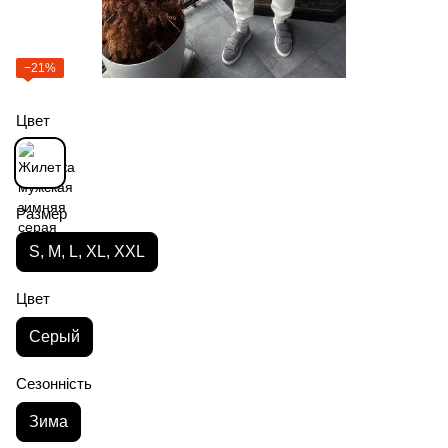
−21%
Цвет
Размер
S, M, L, XL, XXL
Цвет
Серый
Сезонність
Зима