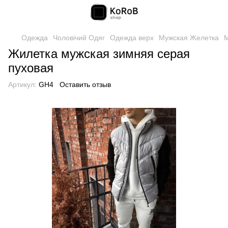
Одежда
Чоловічий Одяг
Одежда верх
Мужская Желетка
М
Жилетка мужская зимняя серая
пуховая
Артикул:
GH4
Оставить отзыв