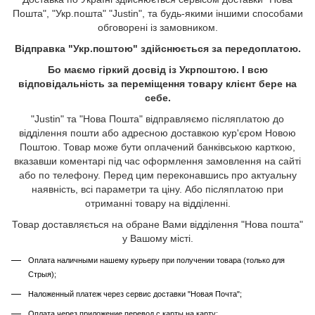
Пошта", "Укр.пошта" "Justin", та будь-якими іншими способами
обговорені із замовником.
Відправка "Укр.поштою" здійснюється за передоплатою.
Бо маємо гіркий досвід із Укрпоштою. І всю
відповідальність за переміщення товару клієнт бере на
себе.
"Justin" та "Нова Пошта" відправляємо післяплатою до
відділення пошти або адресною доставкою кур'єром Новою
Поштою. Товар може бути оплачений банківською карткою,
вказавши коментарі під час оформлення замовлення на сайті
або по телефону. Перед цим переконавшись про актуальну
наявність, всі параметри та ціну. Або післяплатою при
отриманні товару на відділенні.
Товар доставляється на обране Вами відділення "Нова пошта"
у Вашому місті.
Оплата наличными нашему курьеру при получении товара (только для
Стрыя);
Наложенный платеж через сервис доставки "Новая Почта";
Оплата через приложение перевод с карты на карту;