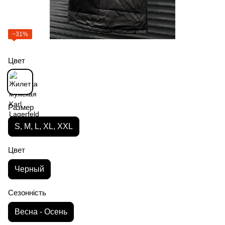
−31%
Цвет
Размер
S, M, L, XL, XXL
Цвет
Черный
Сезонність
Весна - Осень