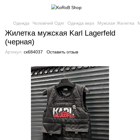
Одежда
Чоловічий Одяг
Одежда верх
Мужская Желетка
М
Жилетка мужская Karl Lagerfeld
(черная)
Артикул:
ск684037
Оставить отзыв