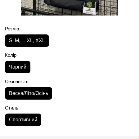
Розмір
S, M, L, XL, XXL
Колір
Чорний
Сезонність
Весна/Літо/Осінь
Стиль
Спортивний