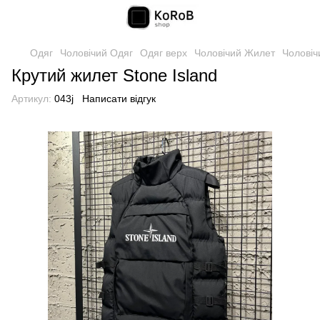
Одяг
Чоловічий Одяг
Одяг верх
Чоловічий Жилет
Чоловіч
Крутий жилет Stone Island
Артикул:
043j
Написати відгук